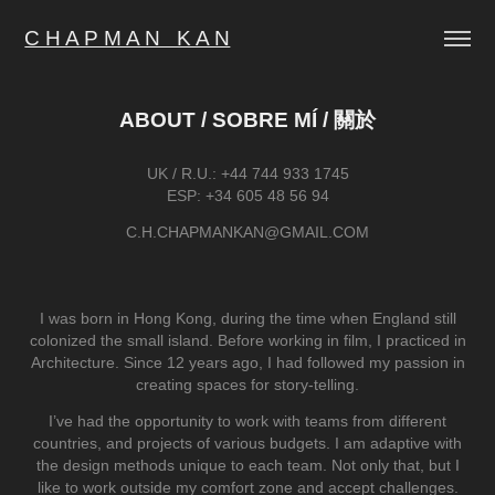
C H A P M A N   K A N
ABOUT / SOBRE MÍ / 關於
UK / R.U.: +44 744 933 1745
ESP: +34 605 48 56 94
C.H.CHAPMANKAN@GMAIL.COM
I was born in Hong Kong, during the time when England still
colonized the small island. Before working in film, I practiced in
Architecture. Since 12 years ago, I had followed my passion in
creating spaces for story-telling.
I’ve had the opportunity to work with teams from different
countries, and projects of various budgets. I am adaptive with
the design methods unique to each team. Not only that, but I
like to work outside my comfort zone and accept challenges.