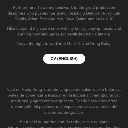
Furthermore, I owe my best work to the great production
designers who pushed me along, including Deborah Riley, Jan
Roelfs, Adam Stockhausen, Kave Quinn and Luke Hull.
I like to spend my spare time with my family, playing music, and
learning new languages (currently learning Catalan)
.
I have the right to work in E.U., U.K. and Hong K
ong.
CV (ENGLISH)
Nací en Hong Kong, durante la época de colonización británica.
Antes de comenzar a trabajar en la industria cinematográfica,
me formé y ejercí como arquitecto. Desde hace doce años
desempeño mi pasión por el espacio narrativo a través del
diseño escenográfico.
He tenido la oportunidad de trabajar con equipos
internacionales y en proyectos de presupuestos variados. Soy