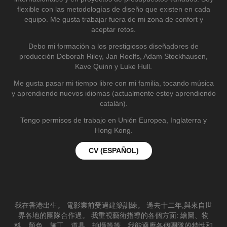
flexible con las metodologías de diseño que existen en cada
equipo. Me gusta trabajar fuera de mi zona de confort y
aceptar retos.
Debo mi formación a los prestigiosos diseñadores de
producción Deborah Riley, Jan Roelfs, Adam Stockhausen,
Kave Quinn y Luke Hull.
Me gusta pasar mi tiempo libre con mi familia, tocando música
y aprendiendo nuevos idiomas (actualmente estoy aprendiendo
catalán).
Tengo permisos de trabajo en Unión Europea, Inglaterra y
Hong Kong.
CV (ESPAÑOL)
我在香港出生。 電影業前受過建築訓練。 過去十二年,與來自世
界各地的團隊合作過。 我重視藝術指導的各個方面: 繪圖、物
料、顏色、施工、道具、拍攝等等。我能適應各個團隊的特性和